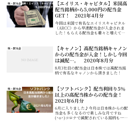
【エイリス・キャピタル】米国高
株・配当金
配当銘柄から5,000円の配当金
GET！ 2021年4月分
今回は米国で有名なエイリスキャピタル
（ARCC）から早速配当金が入金されま
した！もらえる配当金も着々と増えてき
ていてテンションが上がります♪
【キャノン】高配当銘柄キャノン
株・配当金
からの配当金が入金！しかし今回
は減配…。 2020年8月分
8月3社目の配当金は日本株では高配当銘
柄で有名なキャノンから頂きました！
【ソフトバンク】配当利回り5％
株・配当金
以上の高配当株からの配当金！
2021年6月分
6月に入りました♪今月は日本株からの配
当金も多くなるので楽しみな月ですね
(^o^)コロナで減配されている銘柄も一部
ありますが、今だけだと信じて回復する
のを待とうと思います（笑）※この記事
では私が現在利用しているPayPay証券で