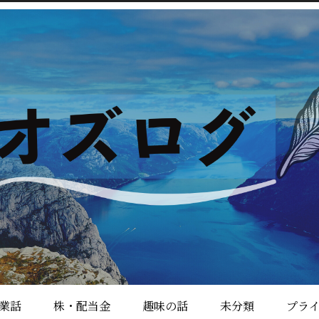
業話
株・配当金
趣味の話
未分類
プラ