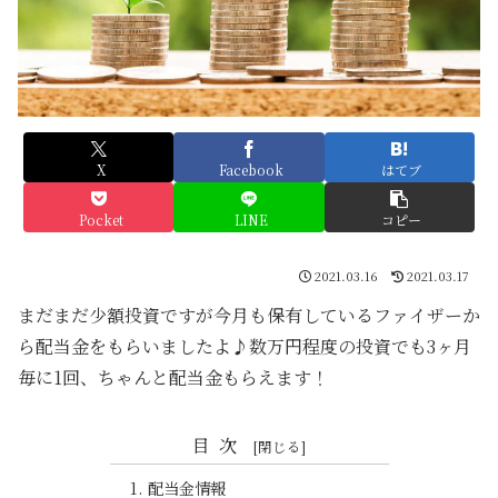
X
Facebook
はてブ
Pocket
LINE
コピー
2021.03.16
2021.03.17
まだまだ少額投資ですが今月も保有しているファイザーか
ら配当金をもらいましたよ♪数万円程度の投資でも3ヶ月
毎に1回、ちゃんと配当金もらえます！
目次
配当金情報