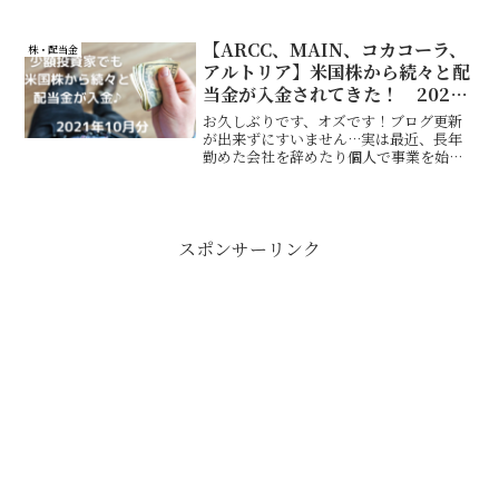
ー！
【ARCC、MAIN、コカコーラ、
株・配当金
アルトリア】米国株から続々と配
当金が入金されてきた！ 2021
年10月分
お久しぶりです、オズです！ブログ更新
が出来ずにすいません…実は最近、長年
勤めた会社を辞めたり個人で事業を始め
てみたりと色々なことがあり超絶バタバ
タしてました(^0^;)退職や開業について
の話はまた追々記事に書いていこうと思
います♪
スポンサーリンク