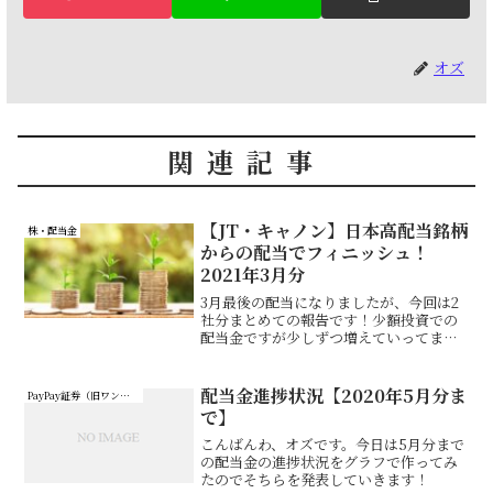
オズ
関連記事
【JT・キャノン】日本高配当銘柄
株・配当金
からの配当でフィニッシュ！
2021年3月分
3月最後の配当になりましたが、今回は2
社分まとめての報告です！少額投資での
配当金ですが少しずつ増えていってま
す。さて、前年の配当金は超えられたの
だろうか…。それではいってみましょ～
配当金進捗状況【2020年5月分ま
PayPay証券（旧ワンタップバイ）
で】
こんばんわ、オズです。今日は5月分まで
の配当金の進捗状況をグラフで作ってみ
たのでそちらを発表していきます！