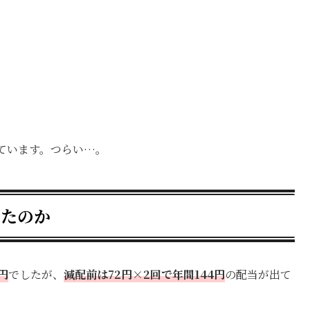
ています。つらい…。
ったのか
円
でしたが、
減配前は72円×2回で年間144円
の配当が出て