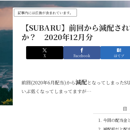
記事内には広告が含まれています。
【SUBARU】前回から減配さ
か？ 2020年12月分
X
Facebook
はてブ
減配
前回(2020年6月配当)から
となってしまったS
いぶ低くなってしまってますが…
目
今回の配当金
減配前だと配