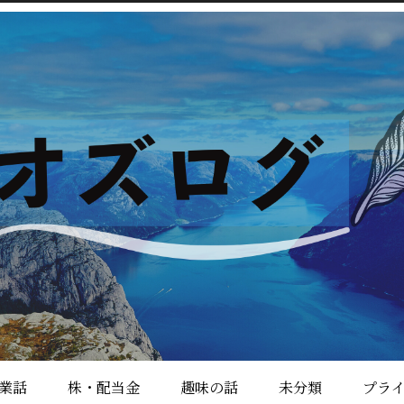
業話
株・配当金
趣味の話
未分類
プラ