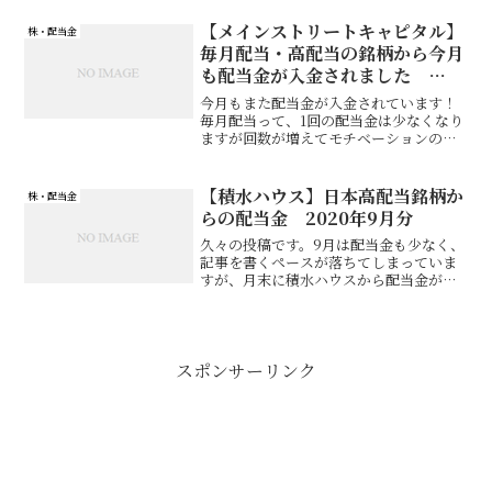
【メインストリートキャピタル】
株・配当金
毎月配当・高配当の銘柄から今月
も配当金が入金されました
2021年2月分
今月もまた配当金が入金されています！
毎月配当って、1回の配当金は少なくなり
ますが回数が増えてモチベーションの維
持に役立ちます（笑）ただブログでは毎
月配当だとあまり書くことがないとい
う…
【積水ハウス】日本高配当銘柄か
株・配当金
らの配当金 2020年9月分
久々の投稿です。9月は配当金も少なく、
記事を書くペースが落ちてしまっていま
すが、月末に積水ハウスから配当金が入
金されたので、そのお話です！
スポンサーリンク