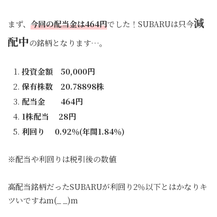
減
まず、
今回の配当金は464円
でした！SUBARUは只今
配中
の銘柄となります…。
投資金額 50,000円
保有株数 20.78898株
配当金 464円
1株配当 28円
利回り 0.92％(年間1.84％)
※配当や利回りは税引後の数値
高配当銘柄だったSUBARUが利回り2％以下とはかなりキ
ツいですねm(_ _)m