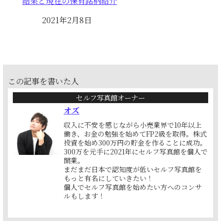
結果と現在の保有銘柄紹介
日付
2021年2月8日
この記事を書いた人
セルフ写真館オーナー
オズ
収入に不安を感じながら小売業界で10年以上
働き、お金の勉強を始めてFP2級を取得。株式
投資を始め300万円の貯金を作ることに成功。
300万を元手に2021年にセルフ写真館を個人で
開業。
まだまだ日本で認知度が低いセルフ写真館を
もっと有名にしていきたい！
個人でセルフ写真館を始めたい方へのコンサ
ルもします！