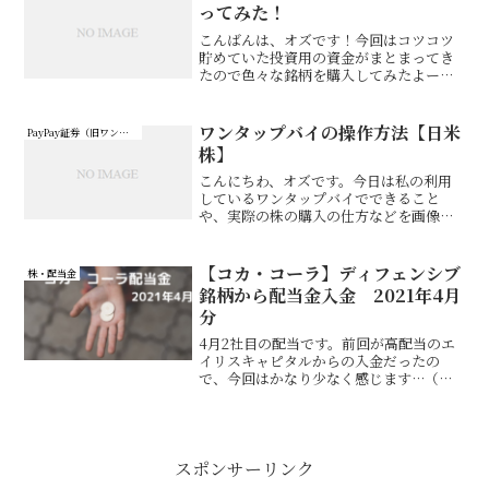
ってみた！
こんばんは、オズです！今回はコツコツ
貯めていた投資用の資金がまとまってき
たので色々な銘柄を購入してみたよー！
というお話です。
ワンタップバイの操作方法【日米
PayPay証券（旧ワンタップバイ）
株】
こんにちわ、オズです。今日は私の利用
しているワンタップバイでできること
や、実際の株の購入の仕方などを画像を
使って説明していきます。
【コカ・コーラ】ディフェンシブ
株・配当金
銘柄から配当金入金 2021年4月
分
4月2社目の配当です。前回が高配当のエ
イリスキャピタルからの入金だったの
で、今回はかなり少なく感じます…（ま
あ実際に少ないですが）およそ20,000円
の少額投資分になりますが少しだけ配当
頂いたので報告です！
スポンサーリンク