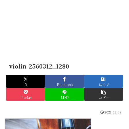
violin-2560312_1280
X
Facebook
はてブ
Pocket
LINE
コピー
2021.03.08