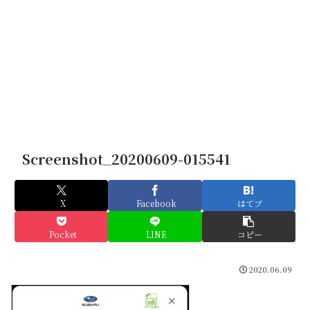
Screenshot_20200609-015541
X
Facebook
はてブ
Pocket
LINE
コピー
2020.06.09