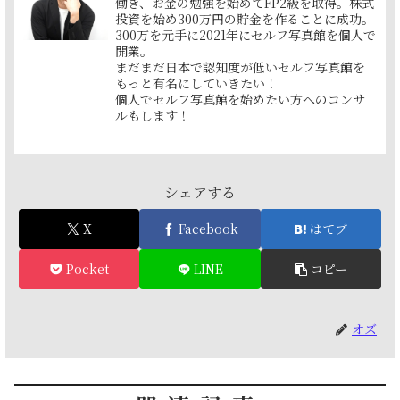
働き、お金の勉強を始めてFP2級を取得。株式
投資を始め300万円の貯金を作ることに成功。
300万を元手に2021年にセルフ写真館を個人で
開業。
まだまだ日本で認知度が低いセルフ写真館を
もっと有名にしていきたい！
個人でセルフ写真館を始めたい方へのコンサ
ルもします！
シェアする
X
Facebook
はてブ
Pocket
LINE
コピー
オズ