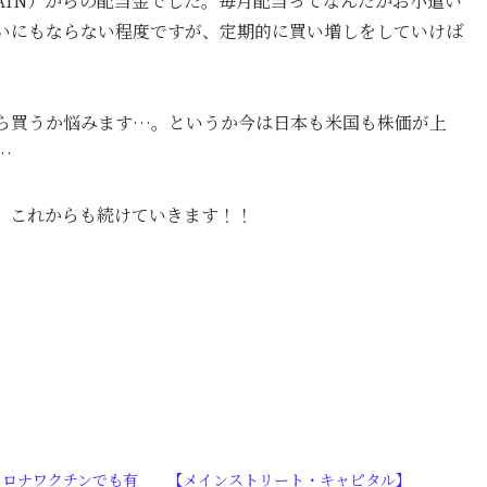
AIN）からの配当金でした。毎月配当ってなんだかお小遣い
いにもならない程度ですが、定期的に買い増しをしていけば
。
ら買うか悩みます…。というか今は日本も米国も株価が上
…
、これからも続けていきます！！
コロナワクチンでも有
【メインストリート・キャピタル】