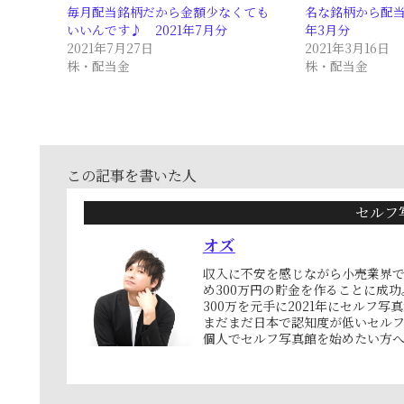
毎月配当銘柄だから金額少なくても
名な銘柄から配当
いいんです♪ 2021年7月分
年3月分
2021年7月27日
2021年3月16日
株・配当金
株・配当金
この記事を書いた人
セルフ
オズ
収入に不安を感じながら小売業界で
め300万円の貯金を作ることに成功
300万を元手に2021年にセルフ写
まだまだ日本で認知度が低いセル
個人でセルフ写真館を始めたい方