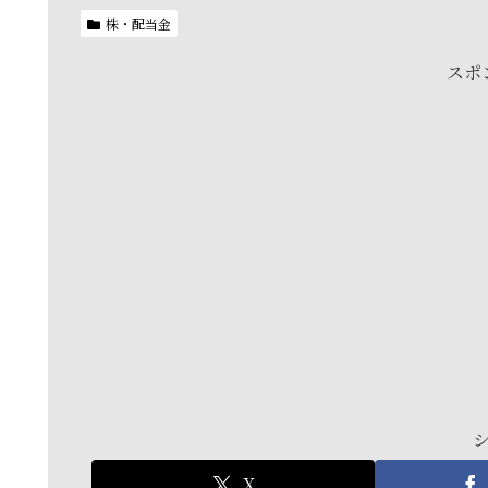
株・配当金
スポ
X