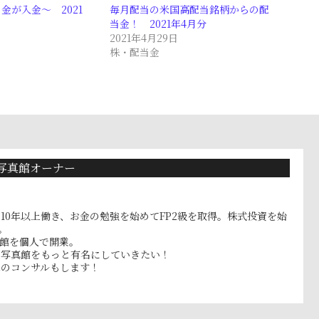
金が入金～ 2021
毎月配当の米国高配当銘柄からの配
当金！ 2021年4月分
2021年4月29日
株・配当金
写真館オーナー
10年以上働き、お金の勉強を始めてFP2級を取得。株式投資を始
。
真館を個人で開業。
フ写真館をもっと有名にしていきたい！
へのコンサルもします！