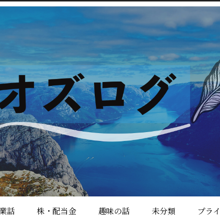
業話
株・配当金
趣味の話
未分類
プラ