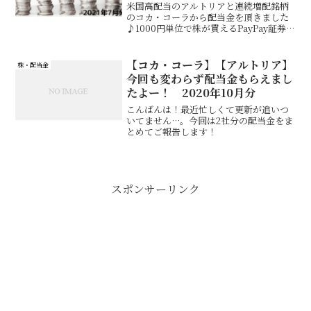
米国高配当のアルトリアと連続増配銘柄
のコカ・コーラから配当金を頂きました
♪1000円単位で株が買えるPayPay証券を
利用し、投資金額はまだ数万円程度の少
額投資ですが配当金はしっかりもらえて
ますよ～
【コカ・コーラ】【アルトリア】
株・配当金
今回も変わらず配当金もらえまし
たよー！ 2020年10月分
こんばんは！最近忙しくて更新が追いつ
いてません…。今回は2社分の配当金をま
とめてご報告します！
スポンサーリンク