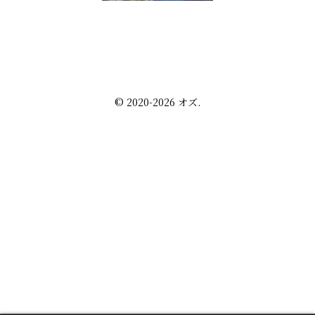
雑談 その他
セルフ写真館開業話
株・配当金
趣味の話
未分類
プライバシーポリシー
お問い合わせ
© 2020-2026 オズ.