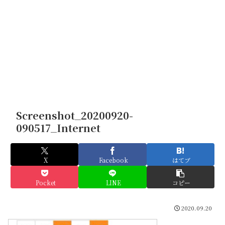
Screenshot_20200920-
090517_Internet
X
Facebook
はてブ
Pocket
LINE
コピー
2020.09.20