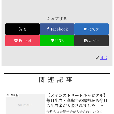
シェアする
X
Facebook
はてブ
Pocket
LINE
コピー
オズ
関連記事
【メインストリートキャピタル】
株・配当金
毎月配当・高配当の銘柄から今月
も配当金が入金されました
2021年2月分
今月もまた配当金が入金されています！