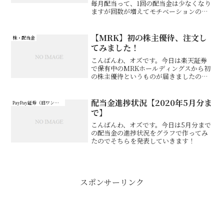
毎月配当って、1回の配当金は少なくなり
ますが回数が増えてモチベーションの維
持に役立ちます（笑）ただブログでは毎
月配当だとあまり書くことがないとい
う…
【MRK】初の株主優待、注文し
株・配当金
てみました！
こんばんわ、オズです。今日は楽天証券
で保有中のMRKホールディングスから初
の株主優待というものが届きましたので
報告です！
配当金進捗状況【2020年5月分ま
PayPay証券（旧ワンタップバイ）
で】
こんばんわ、オズです。今日は5月分まで
の配当金の進捗状況をグラフで作ってみ
たのでそちらを発表していきます！
スポンサーリンク