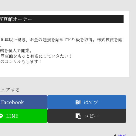
写真館オーナー
10年以上働き、お金の勉強を始めてFP2級を取得。株式投資を始
。
真館を個人で開業。
フ写真館をもっと有名にしていきたい！
へのコンサルもします！
シェアする
Facebook
はてブ
LINE
コピー