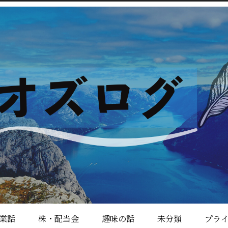
業話
株・配当金
趣味の話
未分類
プラ