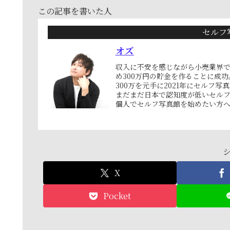
この記事を書いた人
セルフ
オズ
収入に不安を感じながら小売業界で
め300万円の貯金を作ることに成功
300万を元手に2021年にセルフ写
まだまだ日本で認知度が低いセル
個人でセルフ写真館を始めたい方
X
Pocket