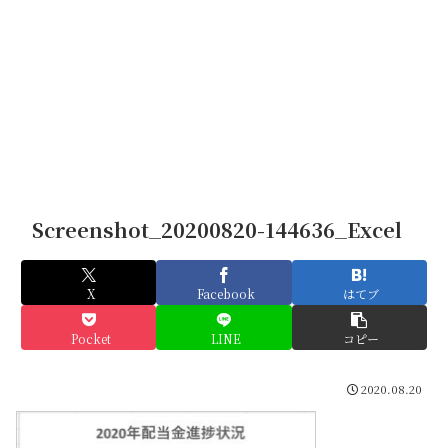
Screenshot_20200820-144636_Excel
X
Facebook
はてブ
Pocket
LINE
コピー
2020.08.20