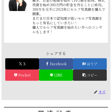
働き、お金の勉強を始めてFP2級を取得。株式
投資を始め300万円の貯金を作ることに成功。
300万を元手に2021年にセルフ写真館を個人で
開業。
まだまだ日本で認知度が低いセルフ写真館を
もっと有名にしていきたい！
個人でセルフ写真館を始めたい方へのコンサ
ルもします！
シェアする
X
Facebook
はてブ
Pocket
LINE
コピー
オズ