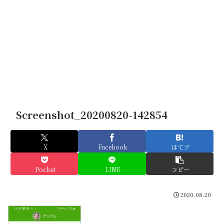
Screenshot_20200820-142854
X
Facebook
はてブ
Pocket
LINE
コピー
2020.08.20