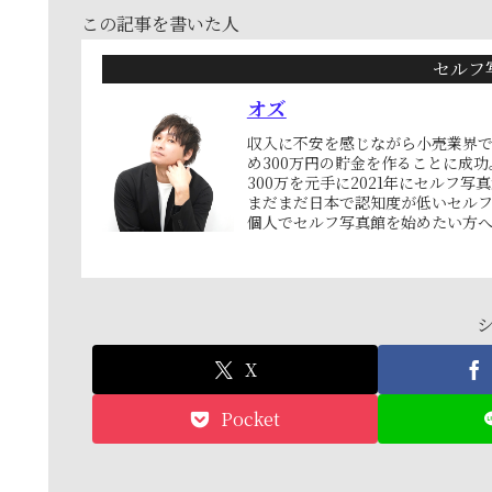
この記事を書いた人
セルフ
オズ
収入に不安を感じながら小売業界で
め300万円の貯金を作ることに成功
300万を元手に2021年にセルフ写
まだまだ日本で認知度が低いセル
個人でセルフ写真館を始めたい方
X
Pocket