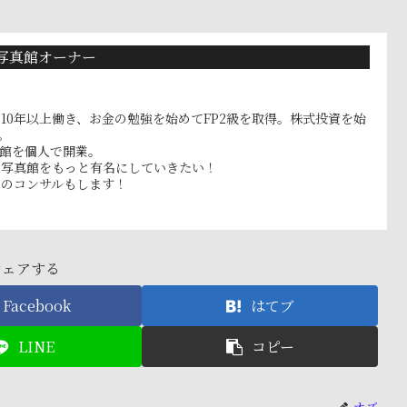
写真館オーナー
10年以上働き、お金の勉強を始めてFP2級を取得。株式投資を始
。
真館を個人で開業。
フ写真館をもっと有名にしていきたい！
へのコンサルもします！
シェアする
Facebook
はてブ
LINE
コピー