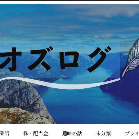
業話
株・配当金
趣味の話
未分類
プラ