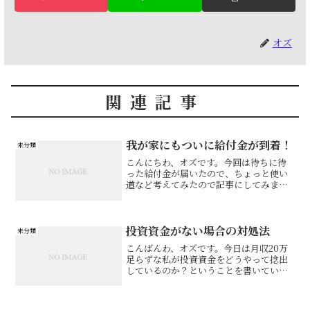
オズ
関連記事
我が家にもついに給付金が到着！
未分類
こんにちわ、オズです。今回は待ちに待
った給付金が届いたので、ちょっと使い
道など考えてみたので記事にしてみま
す。
投資資金がない場合の対処法
未分類
こんばんわ、オズです。今日は月収20万
足らずな私が投資資金をどうやって捻出
しているのか？ということを書いていこ
うと思います。これから投資はしてみた
いけど投資資金なんて全然ないよ！とい
う方の参考になればと思います！