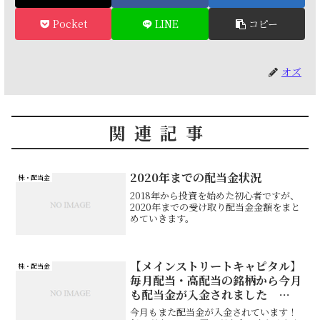
Pocket
LINE
コピー
オズ
関連記事
2020年までの配当金状況
株・配当金
2018年から投資を始めた初心者ですが、
2020年までの受け取り配当金金額をまと
めていきます。
【メインストリートキャピタル】
株・配当金
毎月配当・高配当の銘柄から今月
も配当金が入金されました
2021年2月分
今月もまた配当金が入金されています！