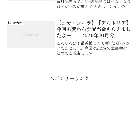
毎月配当って、1回の配当金は少なくなり
ますが回数が増えてモチベーションの維
持に役立ちます（笑）ただブログでは毎
月配当だとあまり書くことがないとい
う…
【コカ・コーラ】【アルトリア】
株・配当金
今回も変わらず配当金もらえまし
たよー！ 2020年10月分
こんばんは！最近忙しくて更新が追いつ
いてません…。今回は2社分の配当金をま
とめてご報告します！
スポンサーリンク