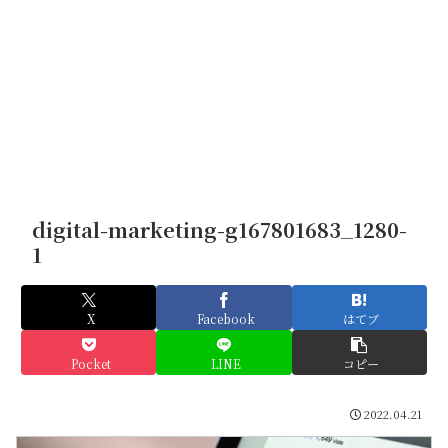
digital-marketing-g167801683_1280-
1
X
Facebook
はてブ
Pocket
LINE
コピー
2022.04.21