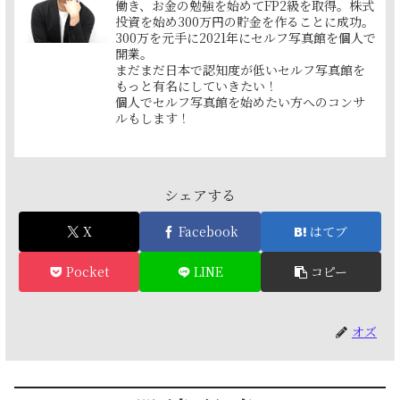
働き、お金の勉強を始めてFP2級を取得。株式
投資を始め300万円の貯金を作ることに成功。
300万を元手に2021年にセルフ写真館を個人で
開業。
まだまだ日本で認知度が低いセルフ写真館を
もっと有名にしていきたい！
個人でセルフ写真館を始めたい方へのコンサ
ルもします！
シェアする
X
Facebook
はてブ
Pocket
LINE
コピー
オズ