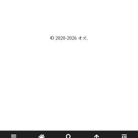
雑談 その他
セルフ写真館開業話
株・配当金
趣味の話
未分類
プライバシーポリシー
お問い合わせ
© 2020-2026 オズ.