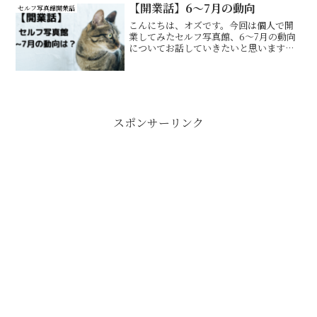
す。今回は、これからセルフ写真館を始
【開業話】6～7月の動向
セルフ写真館開業話
めたい方に向けて、物件選び...
こんにちは、オズです。今回は個人で開
業してみたセルフ写真館、6～7月の動向
についてお話していきたいと思います。
予約数・売上はどうだったのか？まずは6
～7月がどうだったのか？これは結論から
言うと、完全に撃沈しました…去年から
オープンして少しず...
スポンサーリンク