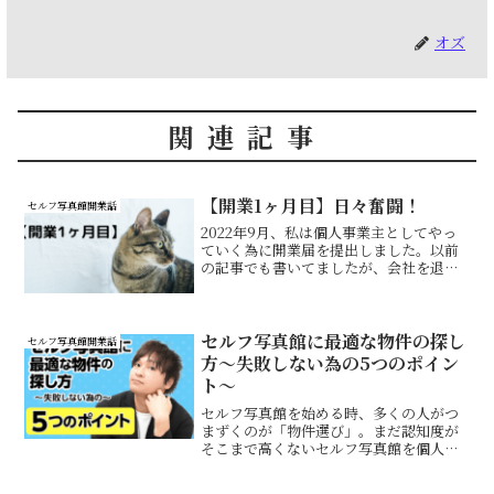
オズ
関連記事
【開業1ヶ月目】日々奮闘！
セルフ写真館開業話
2022年9月、私は個人事業主としてやっ
ていく為に開業届を提出しました。以前
の記事でも書いてましたが、会社を退社
し個人でセルフ写真館というものをやる
ことにしました。
セルフ写真館に最適な物件の探し
セルフ写真館開業話
方～失敗しない為の5つのポイン
ト～
セルフ写真館を始める時、多くの人がつ
まずくのが「物件選び」。まだ認知度が
そこまで高くないセルフ写真館を個人で
やろうと考えたら、内装や機材だけでな
く「どこでやるか」がとっても重要で