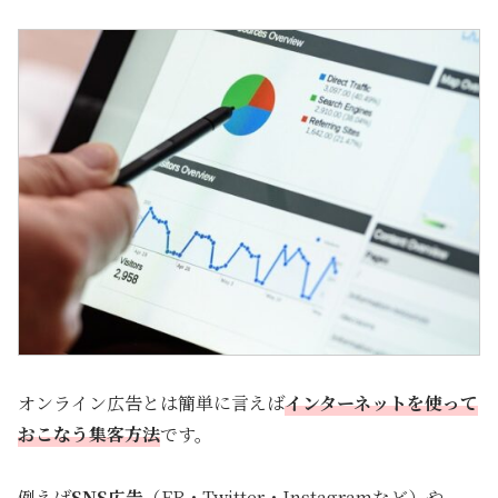
オンライン広告とは簡単に言えば
インターネットを使って
おこなう集客方法
です。
例えば
SNS広告
（FB・Twitter・Instagramなど）や